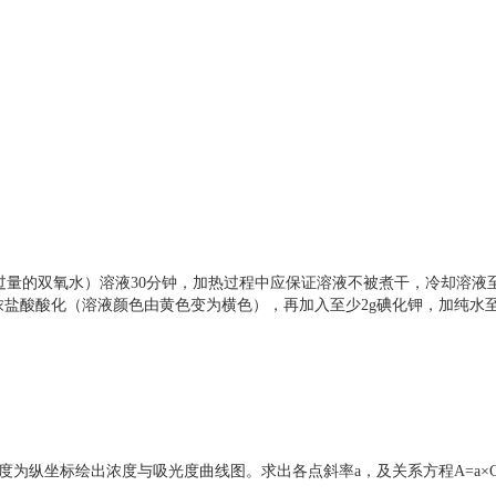
以除去过量的双氧水）溶液30分钟，加热过程中应保证溶液不被煮干，冷却溶液
浓盐酸酸化（溶液颜色由黄色变为横色），再加入至少2g碘化钾，加纯水至1
，吸光度为纵坐标绘出浓度与吸光度曲线图。求出各点斜率a，及关系方程A=a×