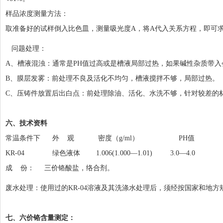
样品浓度测量方法：
取准备好的试样倒入比色皿，测量吸光度A，将A代入关系方程，即可
问题处理：
A、槽液混浊：通常是PH值过高或是槽液局部过热，如果碱性杂质带入
B、膜层发雾：前处理不良及活化不均匀，槽液搅拌不够，局部过热。
C、压铸件放置后出白点：前处理除油、活化、水洗不够，针对较差的
六、技术资料
常温条件下 外 观 密度（g/ml） PH值
KR-04 绿色液体 1.006(1.000—1.01) 3.0—4.0
成 份： 三价铬酸盐，络合剂。
废水处理：使用过的KR-04溶液及其洗涤水处理后，须经按国家和地方
七、六价铬含量测定：