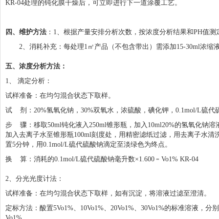
KR-04处理的钝化膜干燥后，可立即进行下一道涂覆工艺。
四、维护方法
：1、根据产量安排分析次数，按浓度分析结果和PH值测
2、消耗补充：每处理1㎡产品（不包含带出）需添加15-30ml浓缩
五、浓度分析方法：
1、 滴定分析：
试样准备：在均匀混合状态下取样。
试 剂：20%氢氧化钠，30%双氧水，浓硫酸，碘化钾，0.1mol/L硫
步 骤：移取50ml钝化液入250ml锥形瓶，加入10ml20%的氢
加入去离子水至锥形瓶100ml刻度处，用精密滤纸过滤，用去离子水清洗
置5分钟，用0.1mol/L硫代硫酸钠滴定至淡绿色为终点。
换 算：消耗的0.1mol/L硫代硫酸钠毫升数×1.600﹦Vo1% KR-04
2、分光光度计法：
试样准备：在均匀混合状态下取样，如有沉淀，将溶液过滤至澄清。
定标方法：酸置5Vo1%、10Vo1%、20Vo1%、30Vo1%的标准
Vo1%。