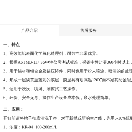
产品介绍
售后服务
一、特点
1、高效能铝表面化学氧化处理剂，耐蚀性非常优异。
2、根据ASTMB-117 SS中性盐雾测试标准，裸铝中性盐雾360小时以上，膜层接
3、用于铝材和铝合金及铝压铸件，同时也用于粉末喷涂、喷漆的前处
4、形成一层淡黄至蓝彩的膜层，膜层具有耐高温120℃而不减其防蚀能
5、适用于浸没、喷淋、涮擦拭工艺操作。
6、环保、安全无毒、操作生产设备成本低，废水处理简单。
二、应用：
开缸前请将槽子彻底清洗干净，对于新槽或新的生产线，先用5-10%硫
1、浓度：KR-04 100-200ml/L