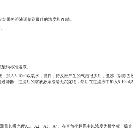
定结果将溶液调整到最佳的浓度和PH值。
液。
代硫酸钠标准溶液。
氧化钠溶液，加入5-10ml双氧水，搅拌，待反应产生的气泡很少后，煮沸（
过滤器，过滤后的溶液必须澄清无沉淀物，然后在过滤液中加入5-10ml
溶液，分别测量其吸光度A1、A2、A3、A4。在直角坐标系中以浓度为横坐标