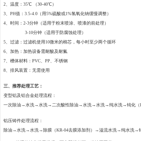
2、温度：35℃ （30-40℃）
3、PH值：3.5-4.0（用5%硫酸或1%氢氧化钠缓慢调整）
4、时间：2-3分钟（适用于粉末喷涂、喷漆的前处理）
3-10分钟（适用于防腐蚀处理）
5、过滤：过滤机使用10微米的棉芯，每小时至少两个循环
6、加热：加热设备需耐酸及耐氟
7、槽体材料：PVC、PP、不锈钢
8、排风装置：无需使用
三、推荐处理工艺：
变型铝及铝合金处理流程：
一次除油→水洗→水洗→二次酸性除油→水洗→水洗→纯水洗→钝化（KR-
铝压铸件处理流程：
除油→水洗→水洗→除膜（KR-04去膜添加剂）→溢流水洗→纯水洗→钝化