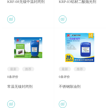
KRF-08无镍中温封闭剂
KRP-03铝材二酸抛光剂
最新
推荐
最新
推荐
0
条评价
0
条评价
常温无镍封闭剂
不锈钢除油剂