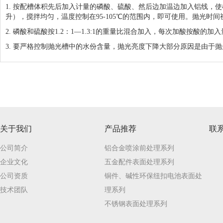
1. 按配槽体积先后加入计量的磷酸、硫酸、然后边加温边加入铝线，使
升），搅拌均匀，温度控制在95-105℃的范围内，即可使用。抛光时间视
2. 磷酸和硫酸按1.2：1—1.3:1的重量比混合加入，每次加酸按酸的加入
3. 要严格控制抛光槽中的水份含量，抛光亮度下降大部分原因是由
关于我们
产品推荐
联
公司简介
铝合金喷涂前处理系列
企业文化
五金配件表面处理系列
公司资质
铜件、碱性环保纽扣电池表面处
技术团队
理系列
不锈钢表面处理系列