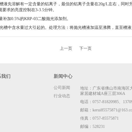
槽液先溶解有一定含量的铝离子，最佳的铝离子含量在20g/L左右，同时
要求的亮度控制在3-3.5分钟。
量补加0.5%的KRP-03二酸抛光添加剂。
于抛光槽中含水量过大引起的。处理方法：将抛光槽液加温至沸腾，直至槽
上一页
下一页
系我们
新闻中心
公司新闻
地址：广东省佛山市南海区
家居建材城A座三层306A
行业动态
电话：0757-81820985、13709
邮箱：kerui85575871@163.
传真：0757-85575871
邮编：528231